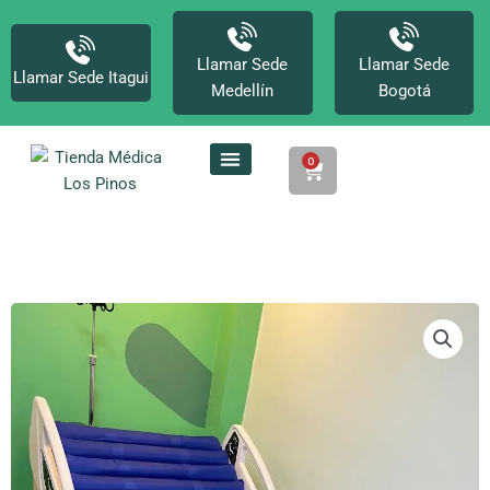
Ir
al
contenido
Llamar Sede
Llamar Sede
Llamar Sede Itagui
Medellín
Bogotá
0
Cart