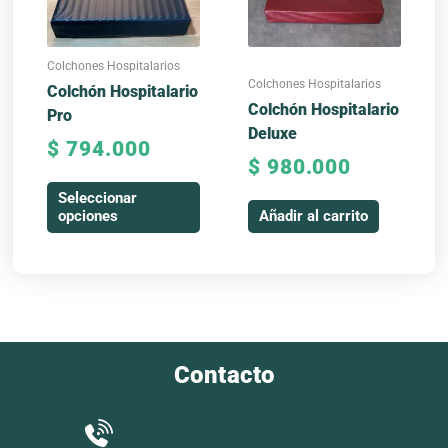
Las
opciones
se
Colchones Hospitalarios
pueden
Colchones Hospitalarios
Colchón Hospitalario
elegir
Colchón Hospitalario
Pro
en
Deluxe
$
794.000
la
$
980.000
página
Seleccionar
de
opciones
Añadir al carrito
producto
Contacto