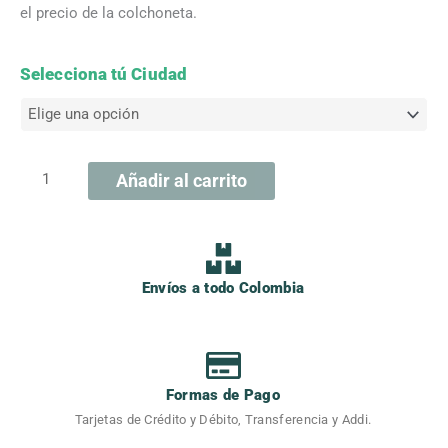
el precio de la colchoneta.
Colchoneta
Selecciona tú Ciudad
de
Aire
Pro
cantidad
Añadir al carrito
Envíos a todo Colombia
Formas de Pago
Tarjetas de Crédito y Débito, Transferencia y Addi.