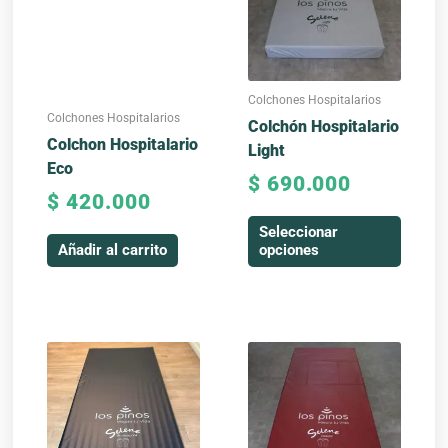
variantes.
Las
opciones
se
Colchones Hospitalarios
pueden
Colchones Hospitalarios
Colchón Hospitalario
elegir
Colchon Hospitalario
Light
en
Eco
$
690.000
la
$
420.000
página
Seleccionar
de
Añadir al carrito
opciones
producto
Este
producto
tiene
múltiples
variantes.