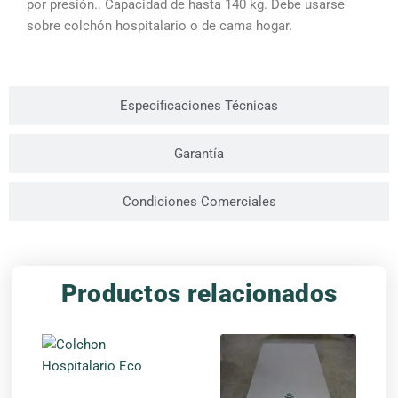
por presión.. Capacidad de hasta 140 kg. Debe usarse
sobre colchón hospitalario o de cama hogar.
Especificaciones Técnicas
Garantía
Condiciones Comerciales
Productos relacionados
Este
producto
tiene
múltiples