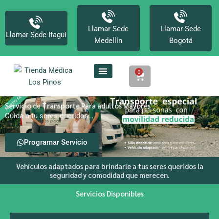
Ir
al
contenido
Llamar Sede
Llamar Sede
Llamar Sede Itagui
Medellín
Bogotá
0
Cart
Servicio de Transporte Para adultos Mayores
Cuida a tu seres queridos…
Programar Servicio
Vehículos adaptados para brindarle a tus seres queridos la
seguridad y comodidad que merecen.
Servicios Disponibles