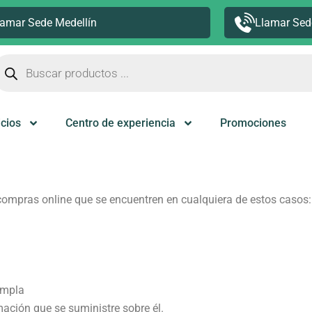
lamar Sede Medellín
Llamar Sed
úsqueda
e
roductos
icios
Centro de experiencia
Promociones
e compras online que se encuentren en cualquiera de estos casos:
umpla
rmación que se suministre sobre él.