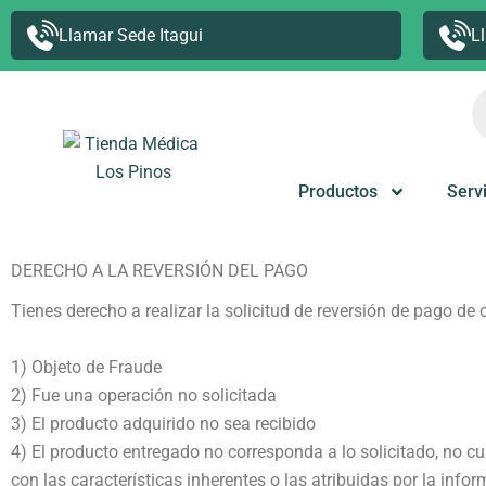
Ir
Llamar Sede Itagui
L
al
contenido
B
d
p
Productos
Serv
DERECHO A LA REVERSIÓN DEL PAGO
Tienes derecho a realizar la solicitud de reversión de pago d
1) Objeto de Fraude
2) Fue una operación no solicitada
3) El producto adquirido no sea recibido
4) El producto entregado no corresponda a lo solicitado, no c
con las características inherentes o las atribuidas por la info