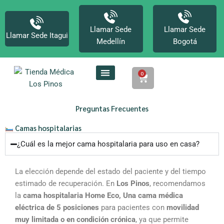
Ir
al
contenido
Llamar Sede
Llamar Sede
Llamar Sede Itagui
Medellín
Bogotá
0
Cart
Preguntas Frecuentes
Camas hospitalarias
¿Cuál es la mejor cama hospitalaria para uso en casa?
La elección depende del estado del paciente y del tiempo
estimado de recuperación. En
Los Pinos
, recomendamos
la
cama hospitalaria Home Eco, Una cama médica
eléctrica de 5 posiciones
para pacientes con
movilidad
muy limitada o en condición crónica
, ya que permite