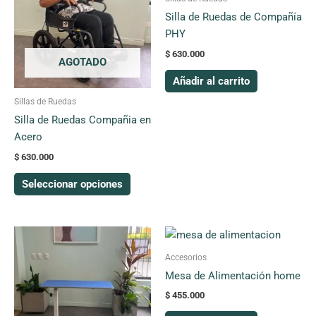
múltiples
Silla de Ruedas de Compañía
variantes.
PHY
Las
$
630.000
opciones
AGOTADO
se
Añadir al carrito
pueden
Sillas de Ruedas
elegir
Silla de Ruedas Compañia en
en
Acero
la
$
630.000
página
de
Seleccionar opciones
producto
Este
producto
Accesorios
tiene
Mesa de Alimentación home
múltiples
$
455.000
variantes.