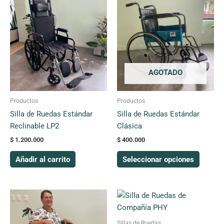
produc
tiene
múltipl
variant
Las
opcion
AGOTADO
se
pueden
Productos
Productos
elegir
Silla de Ruedas Estándar
Silla de Ruedas Estándar
en
Reclinable LP2
Clásica
la
$
1.200.000
$
400.000
página
de
Añadir al carrito
Seleccionar opciones
produc
Este
producto
tiene
Sillas de Ruedas