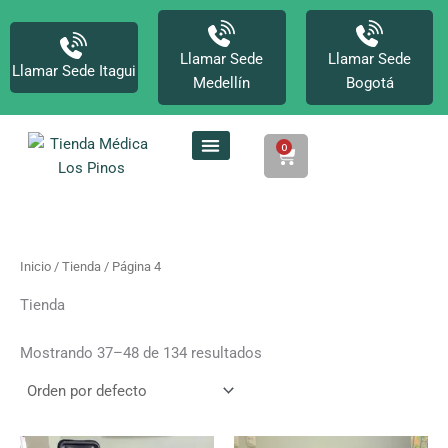
Ir
al
contenido
Llamar Sede
Llamar Sede
Llamar Sede Itagui
Medellín
Bogotá
0
Cart
Inicio
/
Tienda
/ Página 4
Tienda
Mostrando 37–48 de 134 resultados
Este