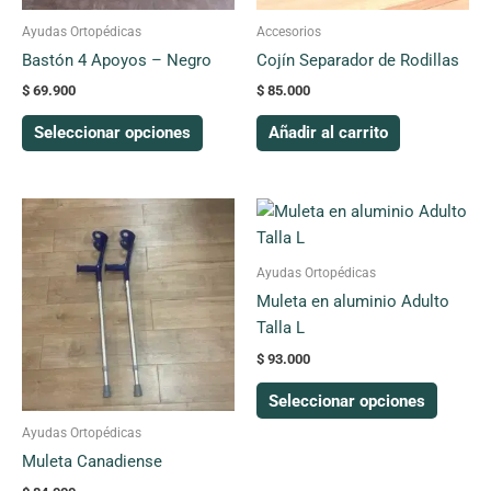
pueden
Ayudas Ortopédicas
Accesorios
elegir
Bastón 4 Apoyos – Negro
Cojín Separador de Rodillas
en
$
69.900
$
85.000
la
página
Seleccionar opciones
Añadir al carrito
de
producto
Este
Este
producto
produc
tiene
tiene
Ayudas Ortopédicas
múltiples
múltipl
Muleta en aluminio Adulto
variantes.
variant
Talla L
Las
Las
$
93.000
opciones
opcion
se
se
Seleccionar opciones
pueden
pueden
Ayudas Ortopédicas
elegir
elegir
Muleta Canadiense
en
en