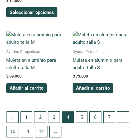
$
84.000
la
la
página
página
Seleccionar opciones
de
de
producto
produc
Ayudas Ortopédicas
Ayudas Ortopédicas
Muleta en aluminio para
Muleta en aluminio para
adulto talla M
adulto talla S
$
69.900
$
73.000
Añadir al carrito
Añadir al carrito
←
1
2
3
4
5
6
7
…
10
11
12
→