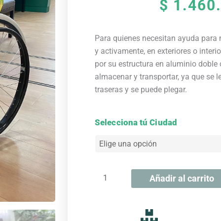
$
1.460
Para quienes necesitan ayuda para 
y activamente, en exteriores o interi
por su estructura en aluminio doble 
almacenar y transportar, ya que se l
traseras y se puede plegar.
Silla
Selecciona tú Ciudad
de
ruedas
Estándar
en
Añadir al carrito
Aluminio
cantidad