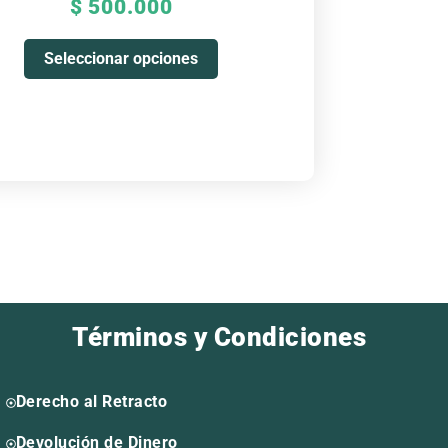
$
500.000
página
de
Seleccionar opciones
producto
Términos y Condiciones
Derecho al Retracto
Devolución de Dinero