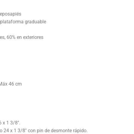
reposapiés
 plataforma graduable
s, 60% en exteriores
 Máx 46 cm
 x 1 3/8″.
no 24 x 1 3/8″ con pin de desmonte rápido.