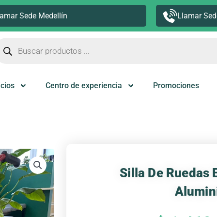
lamar Sede Medellín
Llamar Sed
úsqueda
e
roductos
icios
Centro de experiencia
Promociones
Silla De Ruedas 
Alumin