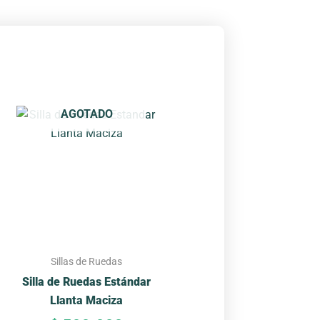
Este
AGOTADO
producto
tiene
múltiples
variantes.
Las
opciones
se
pueden
Sillas de Ruedas
elegir
Silla de Ruedas Estándar
en
Llanta Maciza
la