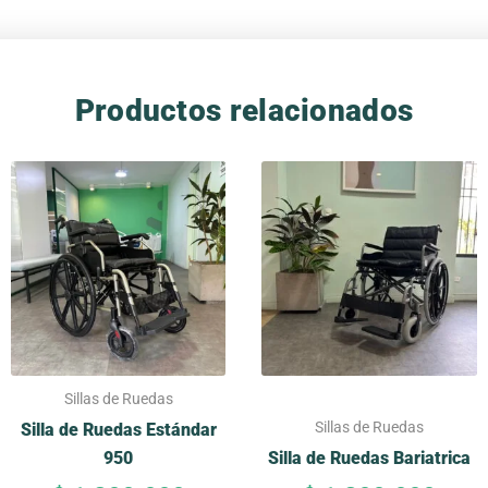
Productos relacionados
Este
producto
tiene
múltiples
variantes.
Las
opciones
se
pueden
Sillas de Ruedas
elegir
Sillas de Ruedas
Silla de Ruedas Estándar
en
950
Silla de Ruedas Bariatrica
la