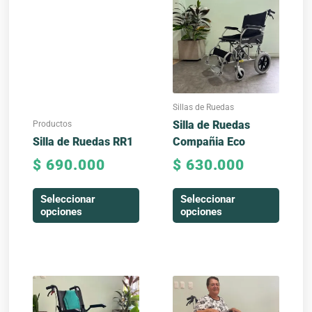
producto
producto
tiene
tiene
múltiples
múltiples
variantes.
variantes.
Las
Las
opciones
opciones
se
se
Sillas de Ruedas
pueden
pueden
Productos
Silla de Ruedas
elegir
elegir
Silla de Ruedas RR1
Compañia Eco
en
en
$
690.000
$
630.000
la
la
página
página
Seleccionar
Seleccionar
de
de
opciones
opciones
producto
producto
Este
producto
tiene