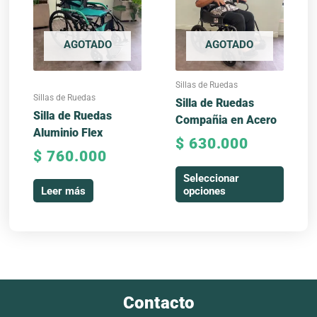
múltiples
variantes.
AGOTADO
AGOTADO
Las
opciones
se
Sillas de Ruedas
pueden
Sillas de Ruedas
Silla de Ruedas
elegir
Silla de Ruedas
Compañia en Acero
en
Aluminio Flex
$
630.000
la
$
760.000
página
Seleccionar
de
Leer más
opciones
producto
Contacto