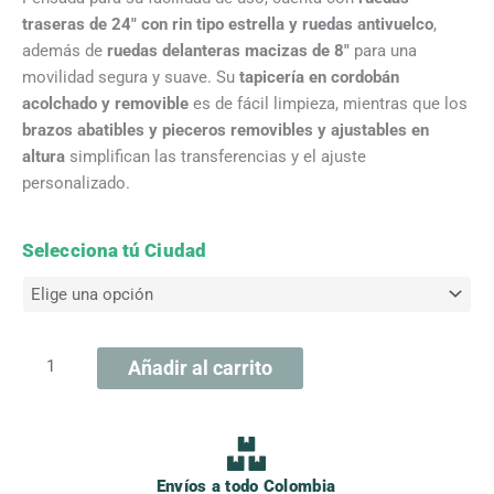
traseras de 24″ con rin tipo estrella y ruedas antivuelco
,
además de
ruedas delanteras macizas de 8″
para una
movilidad segura y suave. Su
tapicería en cordobán
acolchado y removible
es de fácil limpieza, mientras que los
brazos abatibles y pieceros removibles y ajustables en
altura
simplifican las transferencias y el ajuste
personalizado.
Silla
Selecciona tú Ciudad
de
Ruedas
Bariatrica
cantidad
Añadir al carrito
Envíos a todo Colombia