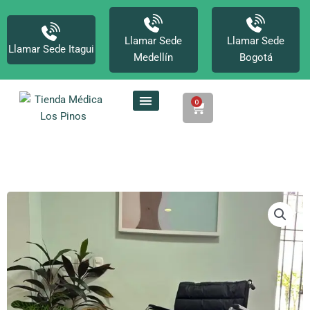
Ir
al
contenido
Llamar Sede
Llamar Sede
Llamar Sede Itagui
Medellín
Bogotá
0
Cart