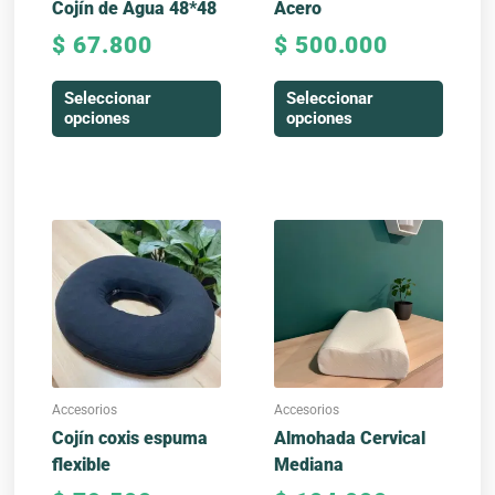
Cojín de Agua 48*48
Acero
la
la
$
67.800
$
500.000
página
página
de
de
Seleccionar
Seleccionar
producto
producto
opciones
opciones
Accesorios
Accesorios
Cojín coxis espuma
Almohada Cervical
flexible
Mediana