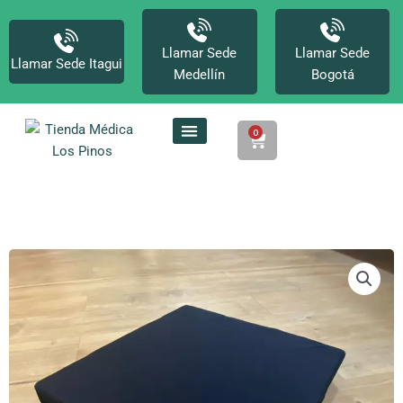
Ir
al
contenido
Llamar Sede
Llamar Sede
Llamar Sede Itagui
Medellín
Bogotá
0
Cart