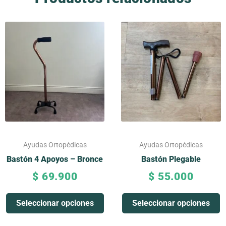
Este
Este
producto
producto
tiene
tiene
múltiples
múltiples
variantes.
variantes.
Las
Las
opciones
opciones
se
se
pueden
pueden
elegir
elegir
Ayudas Ortopédicas
Ayudas Ortopédicas
en
en
Bastón 4 Apoyos – Bronce
Bastón Plegable
la
la
$
69.900
$
55.000
página
página
de
de
Seleccionar opciones
Seleccionar opciones
producto
producto