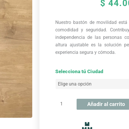
$
44.0
Nuestro bastón de movilidad está
comodidad y seguridad. Contribuy
independencia de las personas co
altura ajustable es la solución p
experiencia segura y cómoda.
Bastón
Selecciona tú Ciudad
Cuello
De
Cisne
-
Añadir al carrito
Color
Bronce
cantidad