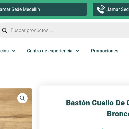
lamar Sede Medellín
Llamar Sed
úsqueda
e
roductos
icios
Centro de experiencia
Promociones
Bastón Cuello De 
Bronc