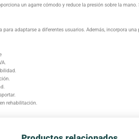
rciona un agarre cómodo y reduce la presión sobre la mano. Su
a para adaptarse a diferentes usuarios. Además, incorpora una 
e
VA.
bilidad.
ción.
ad.
sportar.
n rehabilitación.
Productos relacionados