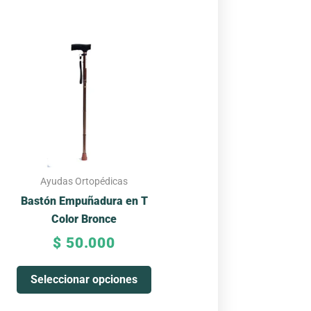
Este
producto
tiene
múltiples
variantes.
Las
opciones
se
pueden
Ayudas Ortopédicas
elegir
Bastón Empuñadura en T
en
Color Bronce
la
$
50.000
página
de
Seleccionar opciones
producto