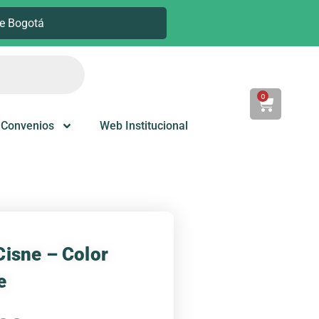
e Bogotá
0
Cart
Convenios
Web Institucional
Cisne – Color
e