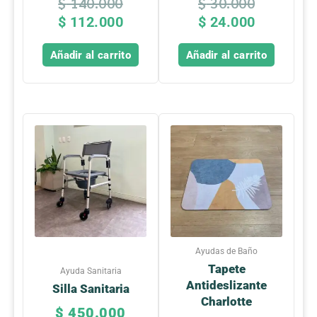
$
140.000
$
30.000
$
112.000
$
24.000
Añadir al carrito
Añadir al carrito
Este
producto
tiene
múltiples
variantes.
Las
opciones
se
Ayudas de Baño
pueden
Tapete
Ayuda Sanitaria
elegir
Antideslizante
Silla Sanitaria
en
Charlotte
la
$
450.000