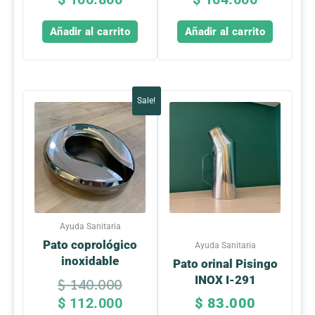
Añadir al carrito
Añadir al carrito
Original
Current
Sale!
price
price
was:
is:
$ 140.000.
$ 112.000.
Ayuda Sanitaria
Pato coprológico
Ayuda Sanitaria
inoxidable
Pato orinal Pisingo
INOX I-291
$
140.000
$
112.000
$
83.000