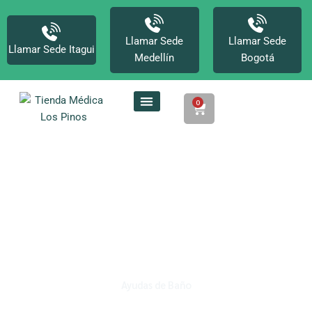
Ir
al
contenido
Llamar Sede
Llamar Sede
Llamar Sede Itagui
Medellín
Bogotá
0
Cart
Ayudas de Baño