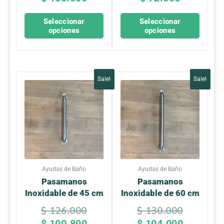
de
de
producto
producto
Seleccionar
Seleccionar
opciones
opciones
Original
Current
Original
Current
Sale!
Sale!
price
price
price
price
was:
is:
was:
is:
$ 126.000.
$ 100.800.
$ 130.0
$ 104.0
Ayudas de Baño
Ayudas de Baño
Pasamanos
Pasamanos
Inoxidable de 45 cm
Inoxidable de 60 cm
$
126.000
$
130.000
$
100.800
$
104.000