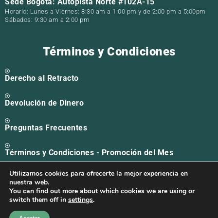
Sede Bogotá: Autopista Norte #102A-15
Horario: Lunes a Viernes: 8:30 am a 1:00 pm y de 2:00 pm a 5:00pm
Sábados: 9:30 am a 2:00 pm
Términos y Condiciones
Derecho al Retracto
Devolución de Dinero
Preguntas Frecuentes
Términos y Condiciones - Promoción del Mes
Utilizamos cookies para ofrecerte la mejor experiencia en
Solicitud PQR
nuestra web.
You can find out more about which cookies we are using or
1
switch them off in
settings
.
Soy Alma ¿Cómo puedo ayudarte?
Copyright © 2026 | Todos los derechos reservados |