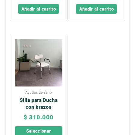
Añadir al carrito
Añadir al carrito
Este
producto
tiene
múltiples
variantes.
Las
opciones
se
Ayudas de Baño
pueden
Silla para Ducha
elegir
con brazos
en
$
310.000
la
página
Seleccionar
de